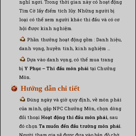
nghỉ ngơi. Trong thời gian này có hoạt động
Tìm Cờ lấy điểm tích lũy. Những người bị
loại có thể xem người khác thi đấu và có cơ
hội được kinh nghiệm.
Phần thưởng hoạt động gồm : Danh hiệu,
danh vọng, huyền tinh, kinh nghiệm …
Dựa vào danh vọng, có thể mua trang
bị
Y Phục – Thi đấu môn phái
tại Chưởng
Môn.
Hướng dẫn chi tiết
Đúng ngày và giờ quy định, về môn phái
của mình, gặp NPC Chưởng Môn, chọn dòng
đối thoại
Hoạt động thi đấu môn phái
, sau
đó chọn
Ta muốn đến đấu trường môn phái
.
Người tham gia sẽ được đưa vào bản đồ chờ.