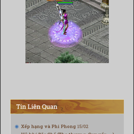
Xếp hạng và Phi Phong
15/02