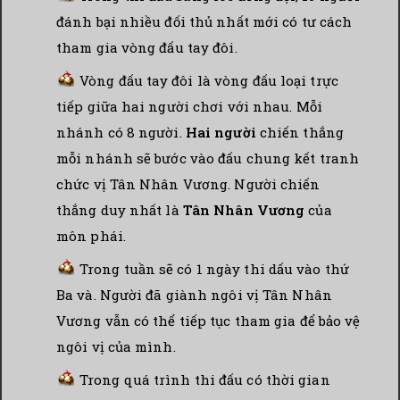
đánh bại nhiều đối thủ nhất mới có tư cách
tham gia vòng đấu tay đôi.
Vòng đấu tay đôi là vòng đấu loại trực
tiếp giữa hai người chơi với nhau. Mỗi
nhánh có 8 người.
Hai người
chiến thắng
mỗi nhánh sẽ bước vào đấu chung kết tranh
chức vị Tân Nhân Vương. Người chiến
thắng duy nhất là
Tân Nhân Vương
của
môn phái.
Trong tuần sẽ có 1 ngày thi dấu vào thứ
Ba và. Người đã giành ngôi vị Tân Nhân
Vương vẫn có thể tiếp tục tham gia để bảo vệ
ngôi vị của mình.
Trong quá trình thi đấu có thời gian