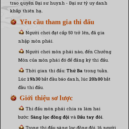
trao quyền Đại sư huynh - Đại sư tỷ uy danh
khắp thiên hạ..
Yêu cầu tham gia thi đấu
Người chơi đạt cấp 50 trở lên, đã gia
nhập môn phái.
Người chơi môn phái nào, đến Chưởng
Môn của môn phái đó để đăng ký thi đấu.
Thời gian thi đấu:
Thứ Ba
trong tuần.
Lúc
19h30
bắt đầu báo danh, lúc
20h00
bắt
đầu thi đấu.
Giới thiệu sơ lược
Thi đấu môn phái chia ra làm hai
bước:
Sàng lọc đồng đội
và
Đấu tay đôi
.
Trong thi đấu sàng loc đồng đội, 16 người