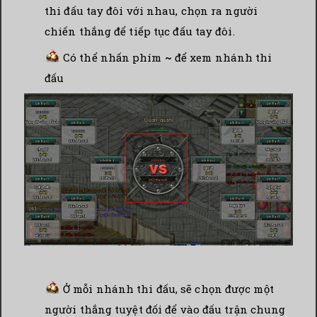
thi đấu tay đôi với nhau, chọn ra người
chiến thắng để tiếp tục đấu tay đôi.
Có thể nhấn phím
~
để xem nhánh thi
đấu
Ở mỗi nhánh thi đấu, sẽ chọn được một
người thắng tuyệt đối để vào đấu trận chung