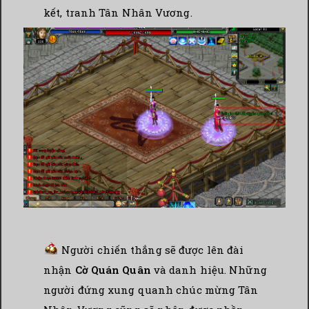
kết, tranh Tân Nhân Vương.
Người chiến thắng sẽ được lên đài
nhận
Cờ Quán Quân
và danh hiệu. Những
người đứng xung quanh chúc mừng Tân