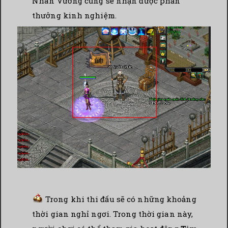
Nhân Vương cũng sẽ nhận được phần
thưởng kinh nghiệm.
Trong khi thi đấu sẽ có những khoảng
thời gian nghỉ ngơi. Trong thời gian này,