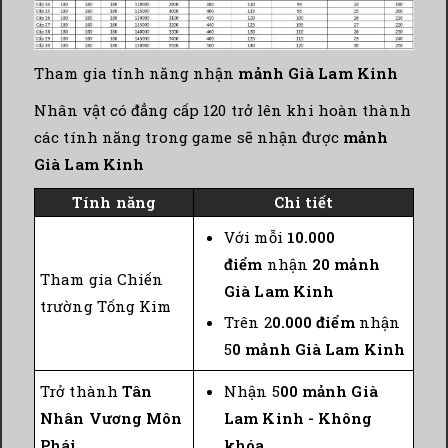
Tham gia tính năng nhận
mảnh Già Lam Kinh
Nhân vật có đẳng cấp 120 trở lên khi hoàn thành
các tính năng trong game sẽ nhận được
mảnh
Già Lam Kinh
Tính năng
Chi tiết
Với mỗi
10.000
điểm
nhận
20
mảnh
Tham gia Chiến
Già Lam Kinh
trường Tống Kim
Trên 2
0.000 điểm
nhận
5
0 mảnh Già Lam Kinh
Trở thành
Tân
Nhận 5
00 mảnh Già
Nhân Vương Môn
Lam Kinh - Không
Phái
khóa