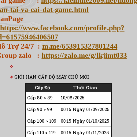
Tải game :
https://kiemthe2009.net/huong
an-tai-va-cai-dat-game.html
FanPage
:
https://www.facebook.com/profile.php?
d=61575946406507
ỗ Trợ 24/7 :
m.me/653915327801244
roup zalo :
https://zalo.me/g/lkjimt033
GIỚI HẠN CẤP ĐỘ MÁY CHỦ MỚI
Cấp Độ
Thời Gian
Cấp 80 > 89
10/08/2025
Cấp 90 > 99
00:15 Ngày 01/09/2025
Cấp 100 > 109
00:15 Ngày 01/10/2025
Cấp 110 > 119
00:15 Ngày 01/11/2025