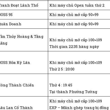
Tranh Đoạt Lãnh Thổ
Khi máy chủ Open tuần thứ 2
BOSS 95
Khi máy chủ mở cấp 90>99
Quân Doanh
Khi máy chủ mở cấp 90>99
Tần Thủy Hoàng & Tầng
Khi máy chủ mở cấp 100>109
Lăng
Thời gian 22:35 hàng ngày
BOSS Hỏa Kỳ Lân
Khi máy chủ mở cấp 100>109
Thứ 2 5 : 20:00
Công Thành Chiến
Thứ 4 : 19:45
Tại thành Phường Tường
Khi máy chủ mở cấp 100>109
Lâu Lan Cổ Thành
EXP – Mãnh ghép trang bị đồng