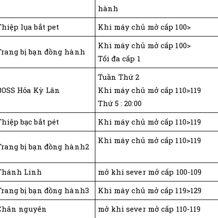
hành
Thiệp lụa bắt pet
Khi máy chủ mở cấp 100>
Khi máy chủ mở cấp 100>
Trang bị bạn đồng hành
Tối đa cấp 1
Tuần Thứ 2
BOSS Hỏa Kỳ Lân
Khi máy chủ mở cấp 110>119
Thứ 5 : 20:00
Thiệp bạc bắt pét
Khi máy chủ mở cấp 110>119
Khi máy chủ mở cấp 110>119
Trang bị bạn đồng hành2
Thánh Linh
mở khi sever mở cấp 100-109
Trang bị bạn đồng hành3
Khi máy chủ mở cấp 119>129
Chân nguyên
mở khi sever mở cấp 110-119