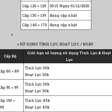
Cấp 120 > 129
00:15 Ngày 01/12/2025
Cấp 130 > 139
đang cập nhật
Cấp 140 > 170
đang cập nhật
SỬ DỤNG TINH LỰC HOẠT LỰC / NGÀY
Giới hạn số lượng sử dụng Tinh Lực & Hoạt
Cấp Độ
Lực
Tinh Lực 30k
Cấp 80 > 89
Hoạt Lực 30k
Tinh Lực 30k
ấp 90 > 99
Hoạt Lực 30k
Cấp 100 >
Tinh Lực 45k
109
Hoạt Lực 45k