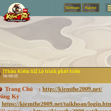
[Thần Kiếm S2] Lộ trình phát triển
08/08/25
Trang Chủ :
http://kiemthe2009.net/
Đăng Ký
:
https://kiemthe2009.net/taikhoan/login.ht