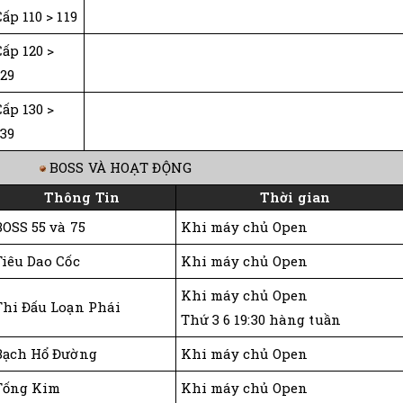
ấp 110 > 119
Cấp 120 >
129
Cấp 130 >
139
BOSS VÀ HOẠT ĐỘNG
Thông Tin
Thời gian
BOSS 55 và 75
Khi máy chủ Open
Tiêu Dao Cốc
Khi máy chủ Open
Khi máy chủ Open
Thi Đấu Loạn Phái
Thứ 3 6 19:30 hàng tuần
Bạch Hổ Đường
Khi máy chủ Open
Tống Kim
Khi máy chủ Open