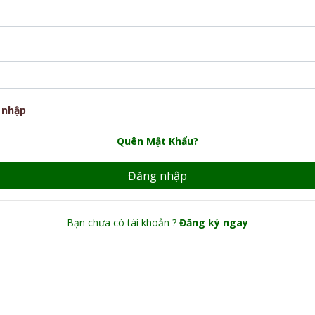
 nhập
Quên Mật Khẩu?
Bạn chưa có tài khoản ?
Đăng ký ngay