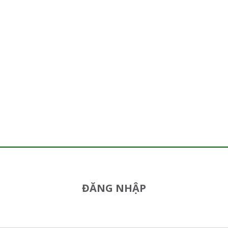
ĐĂNG NHẬP