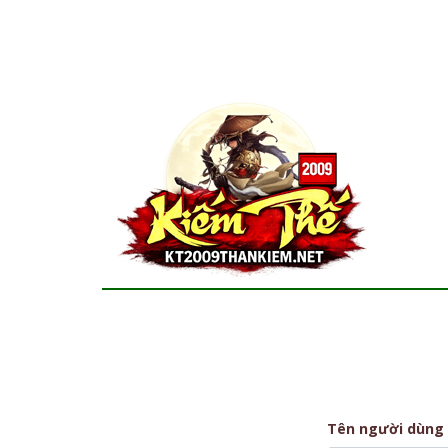
Tên người dùng