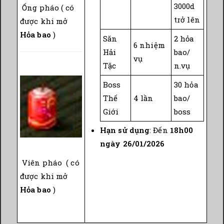
3000d
Ống pháo ( có
trở lên
được khi mở
Hỏa bao
)
Săn
2 hỏa
6 nhiệm
Hải
bao/
vụ
Tặc
n.vụ
Boss
30 hỏa
Thế
4 lần
bao/
Giới
boss
Hạn sử dụng
: Đến
18h00
ngày 26/01/2026
Viên pháo
( có
được khi mở
Hỏa bao
)