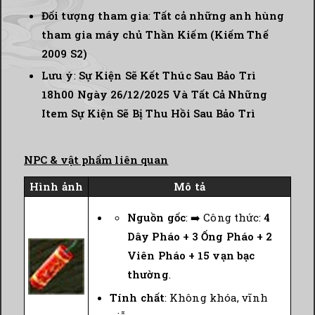
Đối tượng tham gia
:
Tất cả những anh hùng
tham gia máy chủ Thần Kiếm (Kiếm Thế
2009 S2)
Lưu ý
:
Sự Kiện Sẽ Kết Thúc Sau Bảo Trì
18h00 Ngày 26/12/2025 Và Tất Cả Những
Item Sự Kiện Sẽ Bị Thu Hồi Sau Bảo Trì
NPC & vật phẩm liên quan
Hình ảnh
Mô tả
Nguồn gốc
: ➡️ Công thức:
4
Dây Pháo + 3 Ống Pháo + 2
Viên Pháo + 15 vạn bạc
thường
.
Tính chất
: Không khóa, vĩnh