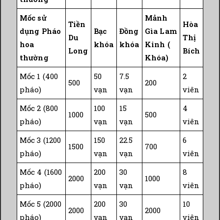
Mốc sử
Mảnh
Tiền
Hòa
dụng Pháo
Bạc
Đồng
Gìa Lam
Du
Thị
hoa
khóa
khóa
Kinh (
Long
Bích
thường
Khóa)
Mốc 1 (400
50
7.5
2
500
200
pháo)
vạn
vạn
viên
Mốc 2 (800
100
15
4
1000
500
pháo)
vạn
vạn
viên
Mốc 3 (1200
150
22.5
6
1500
700
pháo)
vạn
vạn
viên
Mốc 4 (1600
200
30
8
2000
1000
pháo)
vạn
vạn
viên
Mốc 5 (2000
200
30
10
2000
2000
pháo)
vạn
vạn
viên