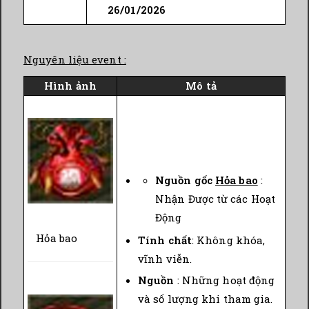
26/01/2026
Nguyên liệu event :
Hình ảnh
Mô tả
Nguồn gốc
Hỏa bao
:
Nhận Được từ các Hoạt
Động
Hỏa bao
Tính chất
: Không khóa,
vĩnh viễn.
Nguồn
: Những hoạt động
và số lượng khi tham gia.