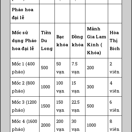
Pháo hoa
đại lễ
Mảnh
Mốc sử
Tiền
Hòa
Bạc
Đồng
Gìa Lam
dụng Pháo
Du
Thị
khóa
khóa
Kinh (
hoa đại lễ
Long
Bích
Khóa)
Mốc 1 (400
50
7.5
2
500
200
pháo)
vạn
vạn
viên
Mốc 2 (800
100
15
4
1000
300
pháo)
vạn
vạn
viên
Mốc 3 (1200
150
22.5
6
1500
500
pháo)
vạn
vạn
viên
Mốc 4 (1600
200
30
8
2000
1000
pháo)
vạn
vạn
viên