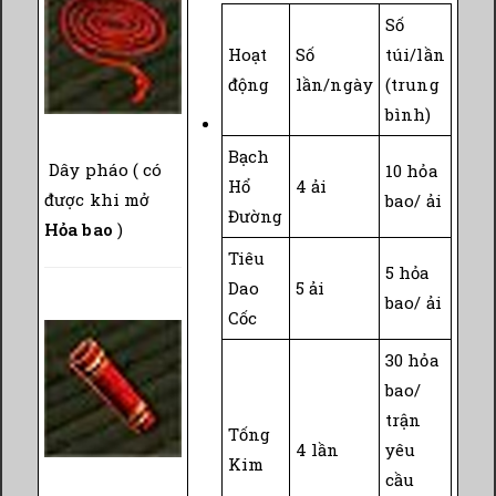
Số
Hoạt
Số
túi/lần
động
lần/ngày
(trung
bình)
Bạch
Dây pháo ( có
10 hỏa
Hổ
4 ải
được khi mở
bao/ ải
Đường
Hỏa bao
)
Tiêu
5 hỏa
Dao
5 ải
bao/ ải
Cốc
30 hỏa
bao/
trận
Tống
4 lần
yêu
Kim
cầu