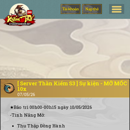
[ Server Thần Kiếm S3 ] Sự kiện - MỞ MỐC
10x
07/05/26
★Bảo trì 00h00-00h15 ngày 10/05/2026
-Tính Năng Mở:
Thu Thập Đồng Hành