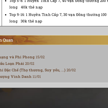
Top 5-8: 1 Huyền Tinh Cấp 7, 40 vạn Đồng thường 200 
long 40k thẻ nạp
Top 9-16: 1 Huyền Tinh Cấp 7, 30 vạn Đồng thường 100 
long 30k thẻ nạp
hạng và Phi Phong
15/02
Đấu Loạn Phái
20/02
í Đặc Chế (Thọ thương, Suy yếu, ...)
20/02
Tượng Vinh Danh
11/01