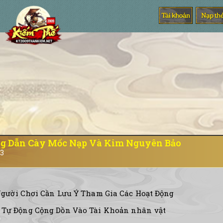
g Dẫn Cày Mốc Nạp Và Kim Nguyên Bảo
23
gười Chơi Cần Lưu Ý Tham Gia Các Hoạt Động
Tự Động Cộng Dồn Vào Tài Khoản nhân vật